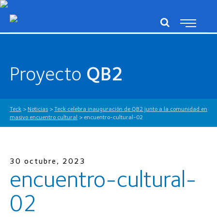
Proyecto
QB2
Teck
>
Noticias
>
Teck celebra inauguración de QB2 junto a la comunidad en
masivo encuentro cultural
>
encuentro-cultural-02
30 octubre, 2023
encuentro-cultural-
02