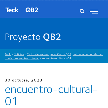
Proyecto
QB2
Teck
>
Noticias
>
Teck celebra inauguración de QB2 junto a la comunidad en
masivo encuentro cultural
>
encuentro-cultural-01
30 octubre, 2023
encuentro-cultural-
01