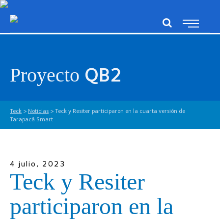
QB2
Proyecto
Teck
>
Noticias
>
Teck y Resiter participaron en la cuarta versión de
Tarapacá Smart
4 julio, 2023
Teck y Resiter
participaron en la