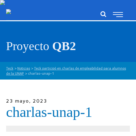
Proyecto
QB2
Teck
>
Noticias
>
Teck participó en charlas de empleabilidad para alumnos
de la UNAP
>
charlas-unap-1
23 mayo, 2023
charlas-unap-1