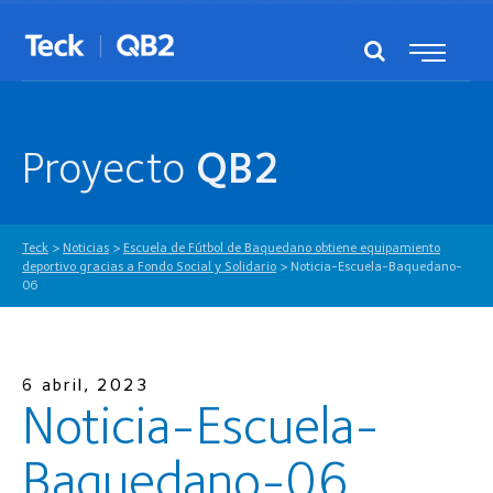
Proyecto
QB2
Teck
>
Noticias
>
Escuela de Fútbol de Baquedano obtiene equipamiento
deportivo gracias a Fondo Social y Solidario
>
Noticia-Escuela-Baquedano-
06
6 abril, 2023
Noticia-Escuela-
Baquedano-06