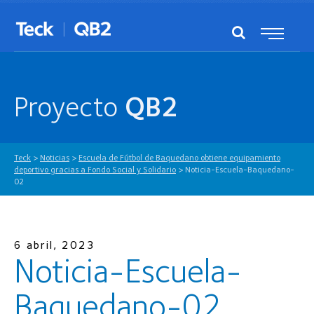
Proyecto
QB2
Teck
>
Noticias
>
Escuela de Fútbol de Baquedano obtiene equipamiento
deportivo gracias a Fondo Social y Solidario
>
Noticia-Escuela-Baquedano-
02
6 abril, 2023
Noticia-Escuela-
Baquedano-02