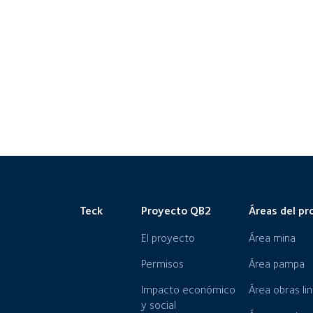
Teck
Proyecto QB2
Áreas del pr
El proyecto
Área mina
Permisos
Área pampa
Impacto económico
Área obras li
y social