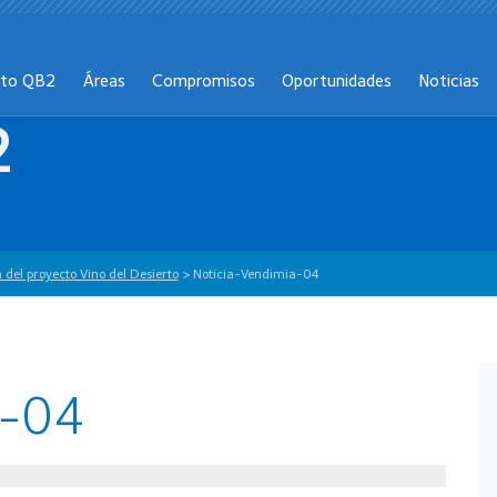
cto QB2
Áreas
Compromisos
Oportunidades
Noticias
2
 del proyecto Vino del Desierto
>
Noticia-Vendimia-04
a-04