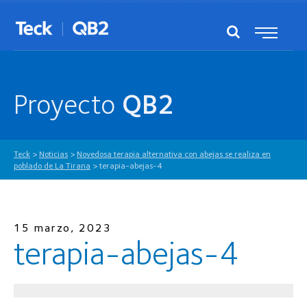
Proyecto
QB2
Teck
>
Noticias
>
Novedosa terapia alternativa con abejas se realiza en
poblado de La Tirana
>
terapia-abejas-4
15 marzo, 2023
terapia-abejas-4