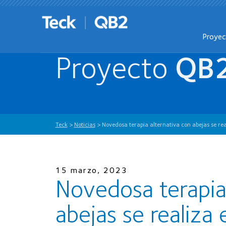
Proye
Proyecto
QB
Teck
>
Noticias
>
Novedosa terapia alternativa con abejas se re
15 marzo, 2023
Novedosa terapia
abejas se realiza