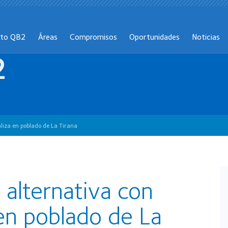
cto QB2
Áreas
Compromisos
Oportunidades
Noticias
2
aliza en poblado de La Tirana
 alternativa con
 en poblado de La