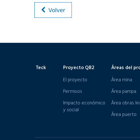
Volver
Teck
Proyecto QB2
Áreas del pr
El proyecto
Área mina
Permisos
Área pampa
Impacto económico
Área obras li
y social
Área puerto