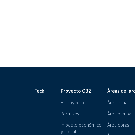
Teck
Proyecto QB2
Áreas del pr
El proyecto
Área mina
Permisos
Área pampa
Impacto económico
Área obras li
y social