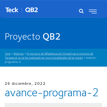
Proyecto
QB2
Teck
>
Noticias
>
Programa de Alfabetización Digital para mujeres de
Tarapacá ya se ha realizado en cinco localidades de la región
>
avance-
programa-2
26 diciembre, 2022
avance-programa-2