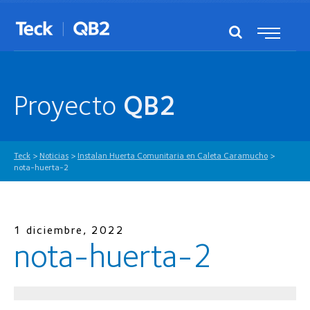
Proyecto
QB2
Teck
>
Noticias
>
Instalan Huerta Comunitaria en Caleta Caramucho
>
nota-huerta-2
1 diciembre, 2022
nota-huerta-2