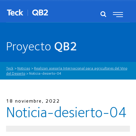
Proyecto
QB2
Teck
>
Noticias
>
Realizan asesoría Internacional para agricultores del Vino
del Desierto
>
Noticia-desierto-04
18 noviembre, 2022
Noticia-desierto-04