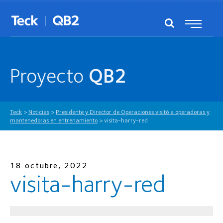
Proyecto
QB2
Teck
>
Noticias
>
Presidente y Director de Operaciones visitó a operadoras y
mantenedoras en entrenamiento
>
visita-harry-red
18 octubre, 2022
visita-harry-red