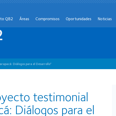
cto QB2
Áreas
Compromisos
Oportunidades
Noticias
2
Tarapacá: Diálogos para el Desarrollo”
oyecto testimonial
á: Diálogos para el