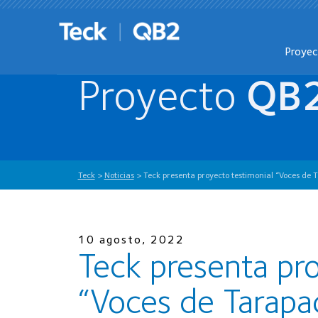
Proye
Proyecto
QB
Teck
>
Noticias
>
Teck presenta proyecto testimonial “Voces de 
10 agosto, 2022
Teck presenta pr
“Voces de Tarapac