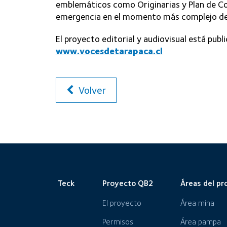
emblemáticos como Originarias y Plan de Co
emergencia en el momento más complejo de
El proyecto editorial y audiovisual está publ
www.vocesdetarapaca.cl
Volver
Teck
Proyecto QB2
Áreas del pr
El proyecto
Área mina
Permisos
Área pampa