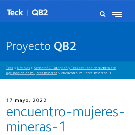
Proyecto
QB2
Teck
>
Noticias
>
SernamEG Tarapacá y Teck realizan encuentro con
agrupación de mujeres mineras
>
encuentro-mujeres-mineras-1
17 mayo, 2022
encuentro-mujeres-
mineras-1