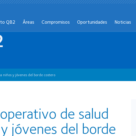
cto QB2
Áreas
Compromisos
Oportunidades
Noticias
2
a niños y jóvenes del borde costero
operativo de salud
 y jóvenes del borde