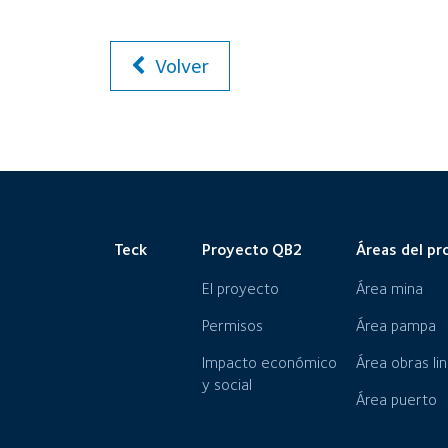
Volver
Teck
Proyecto QB2
Áreas del pr
El proyecto
Área mina
Permisos
Área pampa
Impacto económico
Área obras li
y social
Área puerto