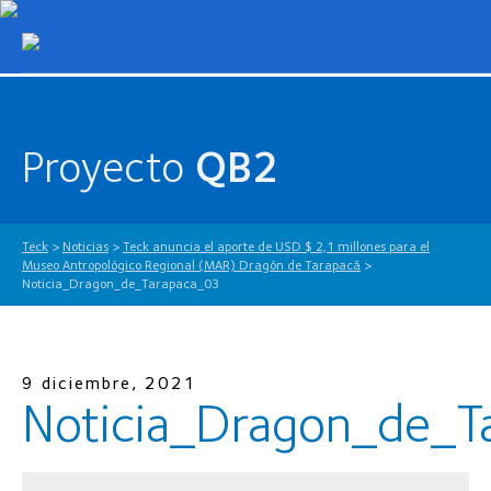
Proyecto
QB2
Teck
>
Noticias
>
Teck anuncia el aporte de USD $ 2,1 millones para el
Museo Antropológico Regional (MAR) Dragón de Tarapacá
>
Noticia_Dragon_de_Tarapaca_03
9 diciembre, 2021
Noticia_Dragon_de_T