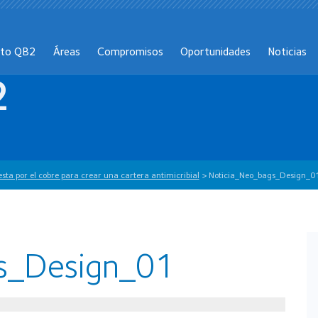
cto QB2
Áreas
Compromisos
Oportunidades
Noticias
2
sta por el cobre para crear una cartera antimicribial
>
Noticia_Neo_bags_Design_0
s_Design_01