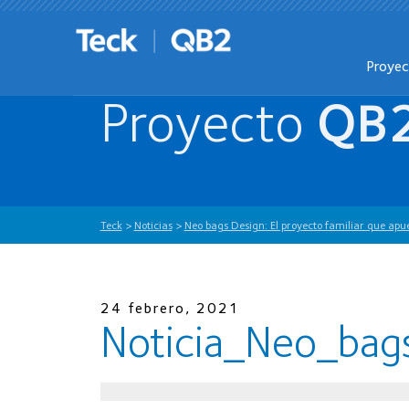
Proye
Proyecto
QB
Teck
>
Noticias
>
Neo bags Design: El proyecto familiar que apue
24 febrero, 2021
Noticia_Neo_bag