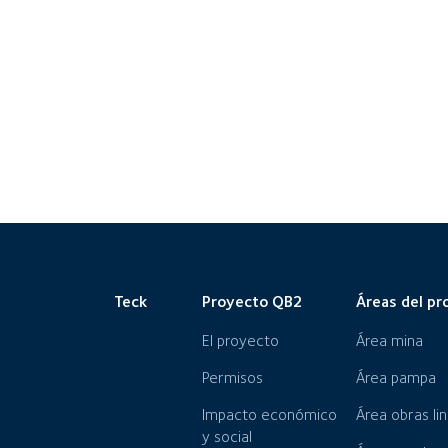
Teck
Proyecto QB2
Áreas del pr
El proyecto
Área mina
Permisos
Área pampa
Impacto económico
Área obras li
y social