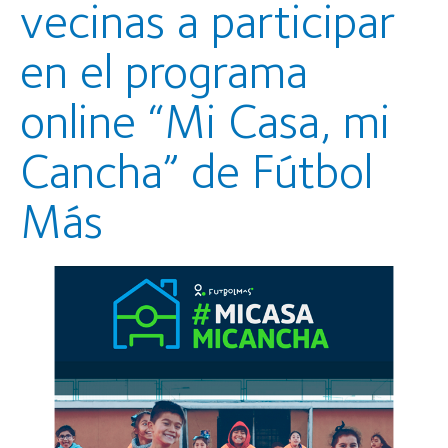
vecinas a participar
en el programa
online “Mi Casa, mi
Cancha” de Fútbol
Más