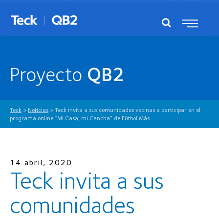
Proyecto
QB2
Teck
>
Noticias
>
Teck invita a sus comunidades vecinas a participar en el
programa online “Mi Casa, mi Cancha” de Fútbol Más
14 abril, 2020
Teck invita a sus
comunidades