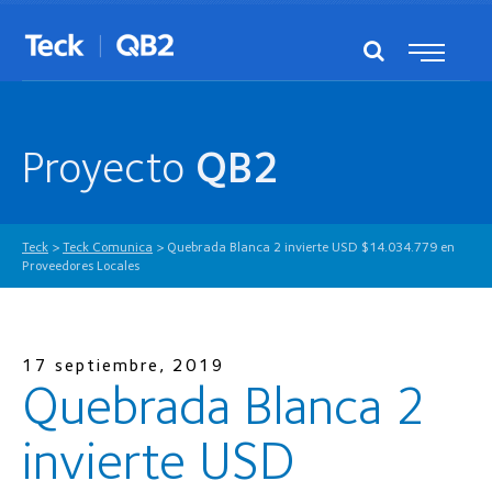
Proyecto
QB2
Teck
>
Teck Comunica
>
Quebrada Blanca 2 invierte USD $14.034.779 en
Proveedores Locales
17 septiembre, 2019
Quebrada Blanca 2
invierte USD