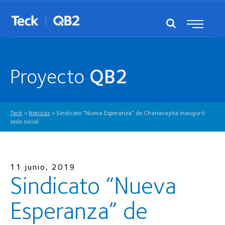
Proyecto
QB2
Teck
>
Noticias
>
Sindicato “Nueva Esperanza” de Chanavayita inauguró
sede social
11 junio, 2019
Sindicato “Nueva
Esperanza” de