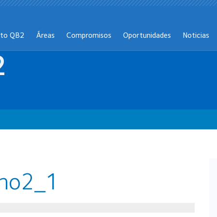
cto QB2
Áreas
Compromisos
Oportunidades
Noticias
2
Ano2_1