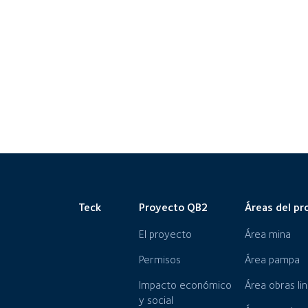
Teck
Proyecto QB2
Áreas del pr
El proyecto
Área mina
Permisos
Área pampa
Impacto económico
Área obras li
y social