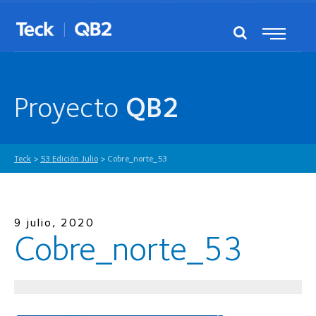
Proyecto
QB2
Teck
>
53 Edición Julio
>
Cobre_norte_53
9 julio, 2020
Cobre_norte_53