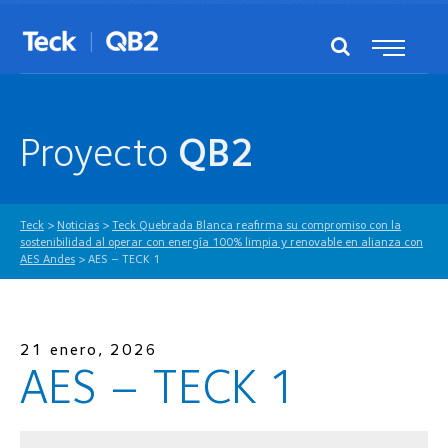
Proyecto
QB2
Teck
>
Noticias
>
Teck Quebrada Blanca reafirma su compromiso con la
sostenibilidad al operar con energía 100% limpia y renovable en alianza con
AES Andes
>
AES – TECK 1
21 enero, 2026
AES – TECK 1