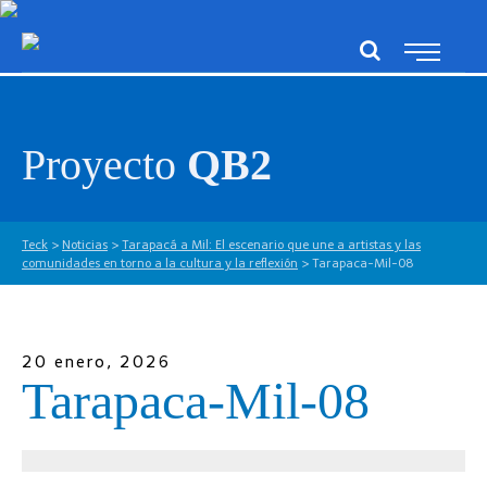
Proyecto
QB2
Teck
>
Noticias
>
Tarapacá a Mil: El escenario que une a artistas y las
comunidades en torno a la cultura y la reflexión
>
Tarapaca-Mil-08
20 enero, 2026
Tarapaca-Mil-08