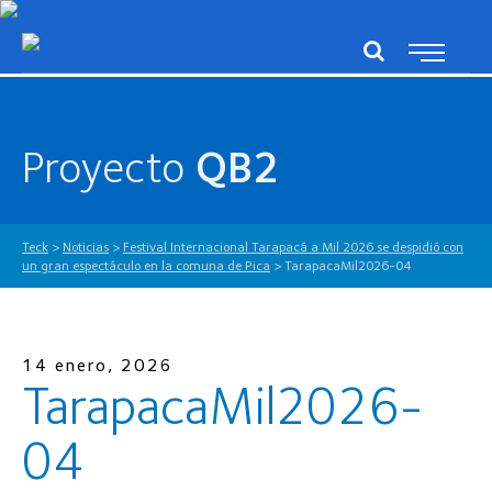
Proyecto
QB2
Teck
>
Noticias
>
Festival Internacional Tarapacá a Mil 2026 se despidió con
un gran espectáculo en la comuna de Pica
>
TarapacaMil2026-04
14 enero, 2026
TarapacaMil2026-
04