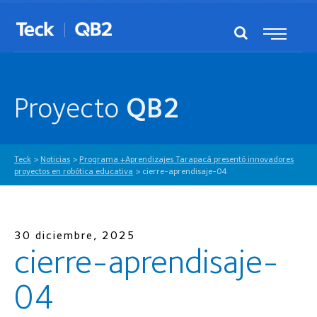
Proyecto
QB2
Teck
>
Noticias
>
Programa +Aprendizajes Tarapacá presentó innovadores
proyectos en robótica educativa
>
cierre-aprendisaje-04
30 diciembre, 2025
cierre-aprendisaje-
04