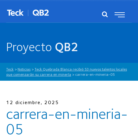
Proyecto
QB2
Teck
>
Noticias
>
Teck Quebrada Blanca recibió 53 nuevos talentos locales
que comenzarán su carrera en minería
>
carrera-en-mineria-05
12 diciembre, 2025
carrera-en-mineria-
05