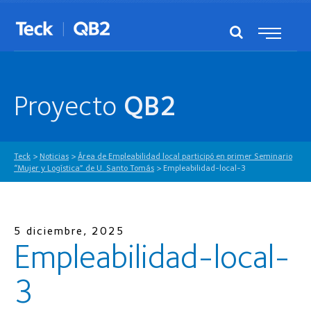
Proyecto
QB2
Teck
>
Noticias
>
Área de Empleabilidad local participó en primer Seminario
“Mujer y Logística” de U. Santo Tomás
>
Empleabilidad-local-3
5 diciembre, 2025
Empleabilidad-local-
3