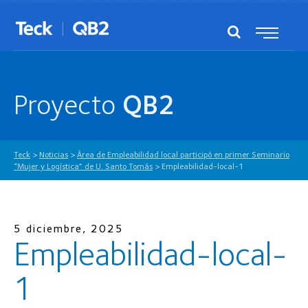
Proyecto
QB2
Teck
>
Noticias
>
Área de Empleabilidad local participó en primer Seminario
“Mujer y Logística” de U. Santo Tomás
>
Empleabilidad-local-1
5 diciembre, 2025
Empleabilidad-local-
1