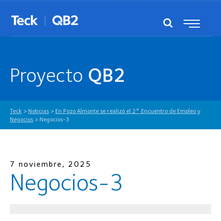
Proyecto
QB2
Teck
>
Noticias
>
En Pozo Almonte se realizó el 2° Encuentro de Empleo y
Negocios
>
Negocios-3
7 noviembre, 2025
Negocios-3