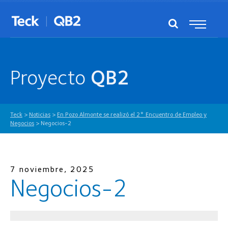
Proyecto
QB2
Teck
>
Noticias
>
En Pozo Almonte se realizó el 2° Encuentro de Empleo y
Negocios
>
Negocios-2
7 noviembre, 2025
Negocios-2