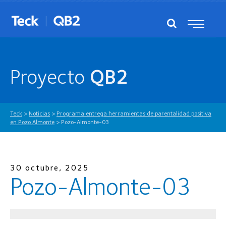
Proyecto
QB2
Teck
>
Noticias
>
Programa entrega herramientas de parentalidad positiva
en Pozo Almonte
>
Pozo-Almonte-03
30 octubre, 2025
Pozo-Almonte-03