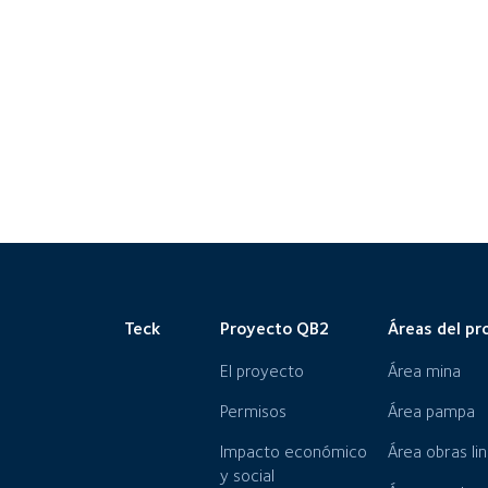
Teck
Proyecto QB2
Áreas del pr
El proyecto
Área mina
Permisos
Área pampa
Impacto económico
Área obras li
y social