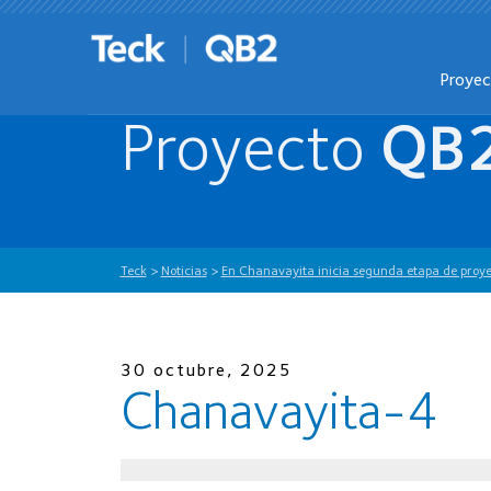
Proye
Proyecto
QB
Teck
>
Noticias
>
En Chanavayita inicia segunda etapa de proyec
30 octubre, 2025
Chanavayita-4