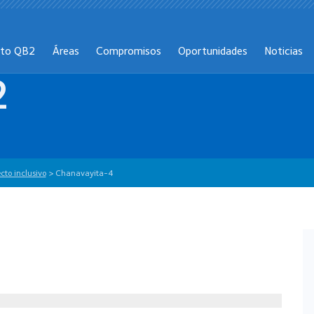
cto QB2
Áreas
Compromisos
Oportunidades
Noticias
2
to inclusivo
>
Chanavayita-4