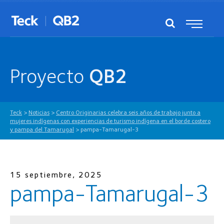
Proyecto
QB2
Teck
>
Noticias
>
Centro Originarias celebra seis años de trabajo junto a
mujeres indígenas con experiencias de turismo indígena en el borde costero
y pampa del Tamarugal
>
pampa-Tamarugal-3
15 septiembre, 2025
pampa-Tamarugal-3