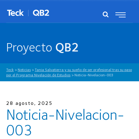
Proyecto
QB2
Teck
>
Noticias
>
Tania Salvatierra y su sueño de ser profesional tras su paso
por el Programa Nivelación de Estudios
>
Noticia-Nivelacion-003
28 agosto, 2025
Noticia-Nivelacion-
003