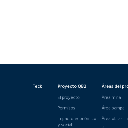
Teck
Proyecto QB2
Áreas del pr
El proyecto
Área mina
Permisos
Área pampa
Impacto económico
Área obras li
y social