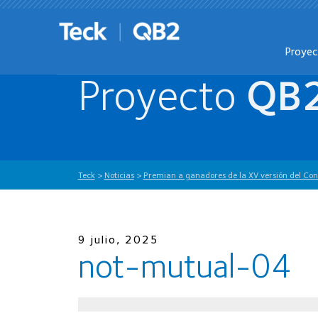
Proye
Proyecto
QB
Teck
>
Noticias
>
Premian a ganadores de la XV versión del Con
9 julio, 2025
not-mutual-04