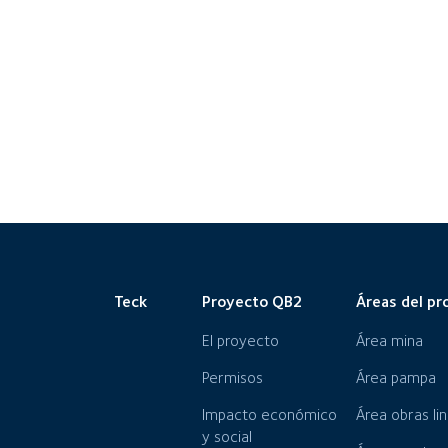
Teck
Proyecto QB2
Áreas del pr
El proyecto
Área mina
Permisos
Área pampa
Impacto económico
Área obras li
y social