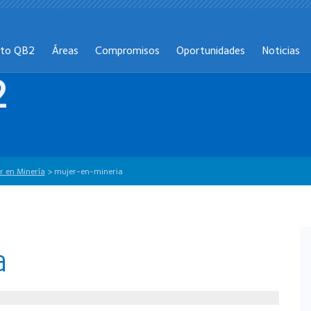
cto QB2
Áreas
Compromisos
Oportunidades
Noticias
2
er en Minería
>
mujer-en-mineria
a