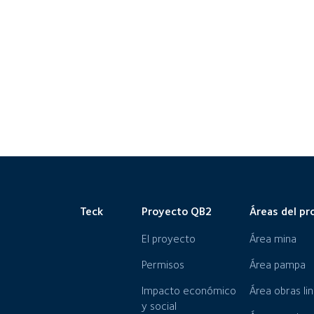
Teck
Proyecto QB2
Áreas del pr
El proyecto
Área mina
Permisos
Área pampa
Impacto económico
Área obras li
y social