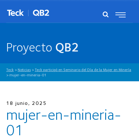
Proyecto
QB2
Teck
>
Noticias
>
Teck participó en Seminario del Día de la Mujer en Minería
>
mujer-en-mineria-01
18 junio, 2025
mujer-en-mineria-
01