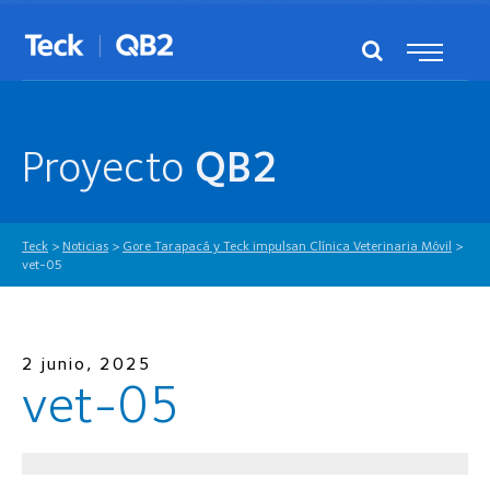
Proyecto
QB2
Teck
>
Noticias
>
Gore Tarapacá y Teck impulsan Clínica Veterinaria Móvil
>
vet-05
2 junio, 2025
vet-05