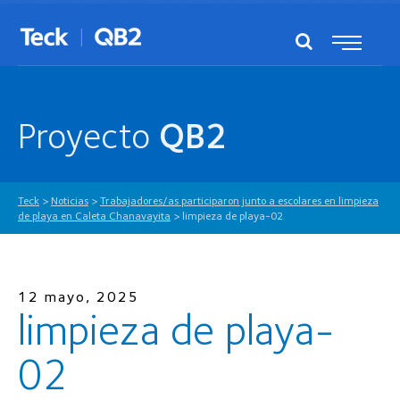
Proyecto
QB2
Teck
>
Noticias
>
Trabajadores/as participaron junto a escolares en limpieza
de playa en Caleta Chanavayita
>
limpieza de playa-02
12 mayo, 2025
limpieza de playa-
02