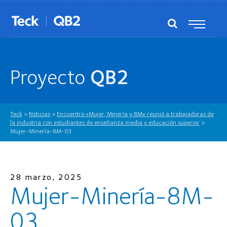
Proyecto
QB2
Teck
>
Noticias
>
Encuentro «Mujer, Minería y 8M» reunió a trabajadoras de
la industria con estudiantes de enseñanza media y educación superior
>
Mujer-Minería-8M-03
28 marzo, 2025
Mujer-Minería-8M-
03