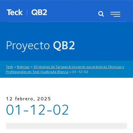
Proyecto
QB2
Teck
>
Noticias
>
30 jóvenes de Tarapacá iniciaron sus prácticas Técnicas y
Profesionales en Teck Quebrada Blanca
>
01-12-02
12 febrero, 2025
01-12-02