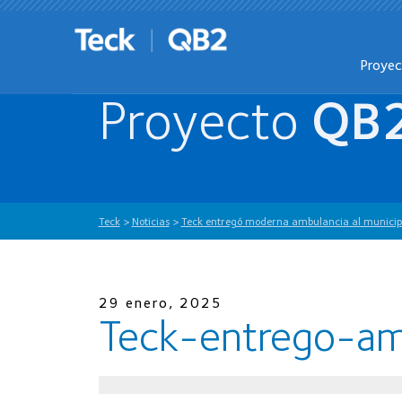
Proye
Proyecto
QB
Teck
>
Noticias
>
Teck entregó moderna ambulancia al municipi
29 enero, 2025
Teck-entrego-am