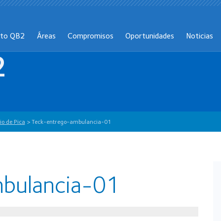
cto QB2
Áreas
Compromisos
Oportunidades
Noticias
2
o de Pica
>
Teck-entrego-ambulancia-01
bulancia-01