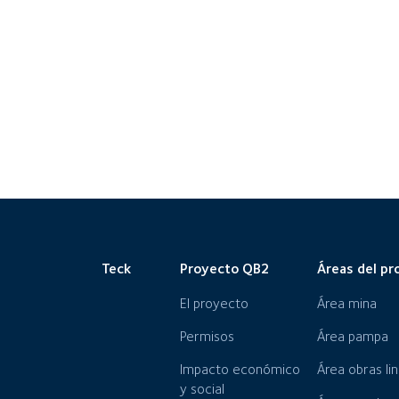
Teck
Proyecto QB2
Áreas del pr
El proyecto
Área mina
Permisos
Área pampa
Impacto económico
Área obras li
y social