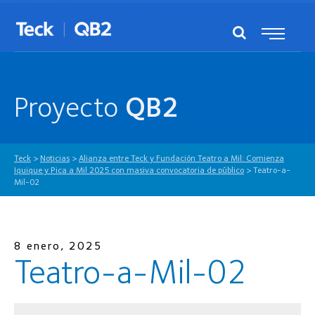
Proyecto
QB2
Teck
>
Noticias
>
Alianza entre Teck y Fundación Teatro a Mil: Comienza
Iquique y Pica a Mil 2025 con masiva convocatoria de público
>
Teatro-a-
Mil-02
8 enero, 2025
Teatro-a-Mil-02