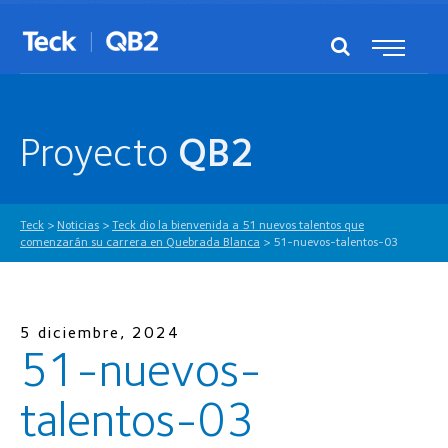
Proyecto
QB2
Teck
>
Noticias
>
Teck dio la bienvenida a 51 nuevos talentos que
comenzarán su carrera en Quebrada Blanca
>
51-nuevos-talentos-03
5 diciembre, 2024
51-nuevos-
talentos-03