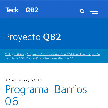
Proyecto
QB2
Teck
>
Noticias
>
Programa Barrios vivió su final 2024 con la participación
de más de 200 niñas y niños
>
Programa-Barrios-06
22 octubre, 2024
Programa-Barrios-
06