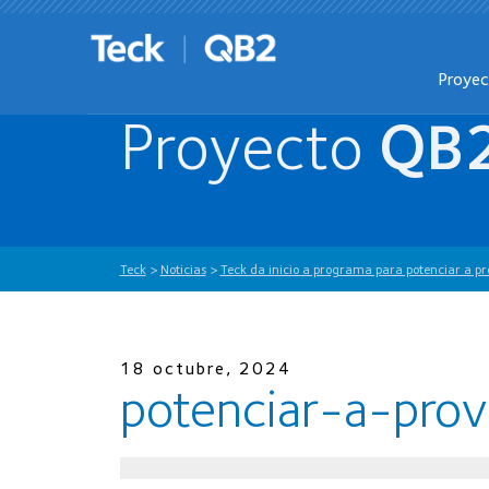
Proye
Proyecto
QB
Teck
>
Noticias
>
Teck da inicio a programa para potenciar a p
18 octubre, 2024
potenciar-a-pro