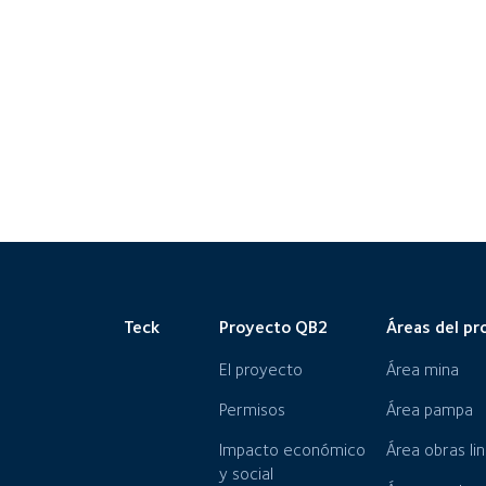
Teck
Proyecto QB2
Áreas del pr
El proyecto
Área mina
Permisos
Área pampa
Impacto económico
Área obras li
y social