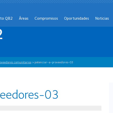
cto QB2
Áreas
Compromisos
Oportunidades
Noticias
2
roveedores comunitarios
>
potenciar-a-proveedores-03
veedores-03